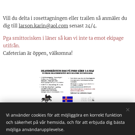
Vill du delta i rosettagningen eller trailen så anmäler du
dig till
larson.karin@aol.com
senast 24/4.
Pga smittorisken i läner så kan vi inte ta emot ekipage
utifrån.
Cafeterian är öppen, välkomna!
Vi använder cookies för att möjliggöra en korrekt funktion
Share
och säkerhet på vår hemsida, och för att erbjuda dig bästa
möjliga användarupplevelse.